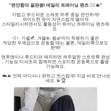
"편안함의 끝판왕! 데일리 트레이닝 팬츠 🏃‍♂️🔥"
가볍고 부드러운 소재로 하루 종일 편안하게!
와이드한 핏이 자연스럽게 떨어져
스타일리시하면서도 활동성이 뛰어난 트레이닝 팬츠예
요.
💨✨ 가을🍂, 겨울❄️, 봄🌿까지 착용하기 좋은
적당한 두께감으로 운동할 때는 물론, 데일리룩으로도
완벽!
맨투맨이나 후드티와 매치하면 캐주얼한 스트릿룩 완성
, 기능성 티셔츠와 함께하면 스포티한 운동룩으로 활용
가능해요.
☁️🔥 언제 어디서나 편하고 멋스럽게! 지금 바로 만나보
세요. 💫🏆