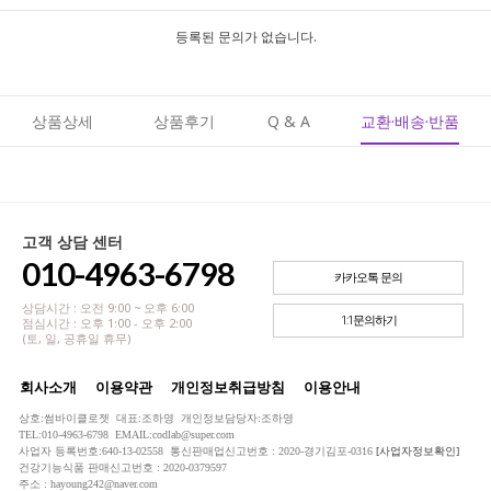
등록된 문의가 없습니다.
상품상세
상품후기
Q & A
교환·배송·반품
고객 상담 센터
010-4963-6798
카카오톡 문의
상담시간 : 오전 9:00 ~ 오후 6:00
1:1문의하기
점심시간 : 오후 1:00 - 오후 2:00
(토, 일, 공휴일 휴무)
회사소개
이용약관
개인정보취급방침
이용안내
상호:썸바이클로젯 대표:조하영 개인정보담당자:조하영
TEL:010-4963-6798 EMAIL:codlab@super.com
사업자 등록번호:640-13-02558 통신판매업신고번호 : 2020-경기김포-0316
[사업자정보확인]
건강기능식품 판매신고번호 : 2020-0379597
주소 : hayoung242@naver.com