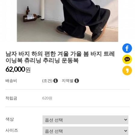
남자 바지 하의 편한 겨울 가을 봄 바지 트레
이닝복 츄리닝 추리닝 운동복
62,000
원
배송비
(조건)
지역별
적립금
620원
색상
사이즈