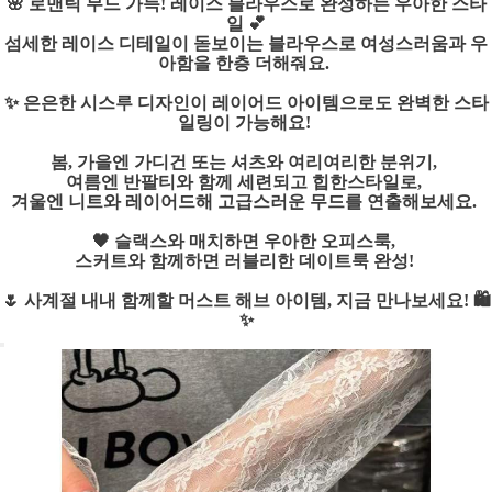
🌸
로맨틱 무드 가득! 레이스 블라우스로 완성하는 우아한 스타
일
💕
섬세한
레이스 디테일
이 돋보이는 블라우스로
여성스러움과 우
아함
을 한층 더해줘요.
✨ 은은한
시스루 디자인
이 레이어드 아이템으로도
완벽한 스타
일링
이 가능해요!
봄, 가을엔 가디건 또는 셔츠와 여리여리한 분위기
,
여름엔 반팔티와 함께
세련되고 힙한스타일로
,
겨울엔 니트와 레이어드해
고급스러운 무드
를 연출해보세요.
🖤 슬랙스와 매치하면
우아한 오피스룩
,
스커트와 함께하면
러블리한 데이트룩
완성!
🌷
사계절 내내 함께할 머스트 해브 아이템
, 지금 만나보세요! 🛍
✨