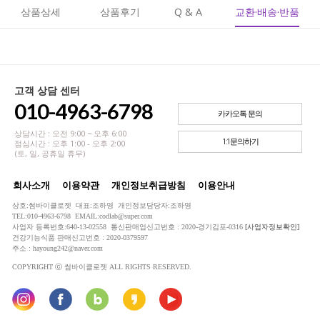
상품상세
상품후기
Q & A
교환·배송·반품
고객 상담 센터
010-4963-6798
카카오톡 문의
상담시간 : 오전 9:00 ~ 오후 6:00
1:1문의하기
점심시간 : 오후 1:00 - 오후 2:00
(토, 일, 공휴일 휴무)
회사소개
이용약관
개인정보취급방침
이용안내
상호:썸바이클로젯 대표:조하영 개인정보담당자:조하영
TEL:010-4963-6798 EMAIL:codlab@super.com
사업자 등록번호:640-13-02558 통신판매업신고번호 : 2020-경기김포-0316
[사업자정보확인]
건강기능식품 판매신고번호 : 2020-0379597
주소 : hayoung242@naver.com
COPYRIGHT ⓒ 썸바이클로젯 ALL RIGHTS RESERVED.